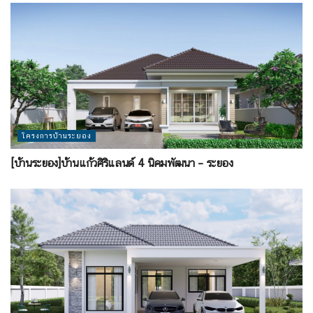
โครงการบ้านระยอง
[บ้านระยอง]บ้านแก้วศิริแลนด์ 4 นิคมพัฒนา – ระยอง