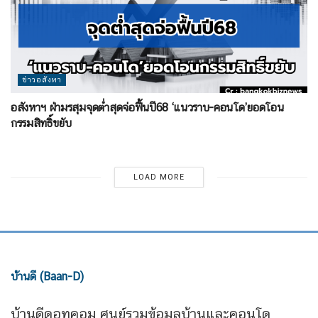
ข่าวอสังหา
อสังหาฯ ฝ่ามรสุมจุดต่ำสุดจ่อฟื้นปี68 ‘แนวราบ-คอนโด’ยอดโอน
กรรมสิทธิ์ขยับ
LOAD MORE
บ้านดี (Baan-D)
บ้านดีดอทคอม ศูนย์รวมข้อมูลบ้านและคอนโด