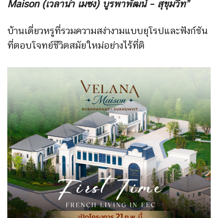
Maison (เวลาน่า เมซง) บูรพาพัฒน์ – สุขุมวิท”
บ้านเดี่ยวหรูที่รวมความสง่างามแบบยุโรปและฟังก์ชัน
ที่ตอบโจทย์ชีวิตสมัยใหม่อย่างไร้ที่ติ