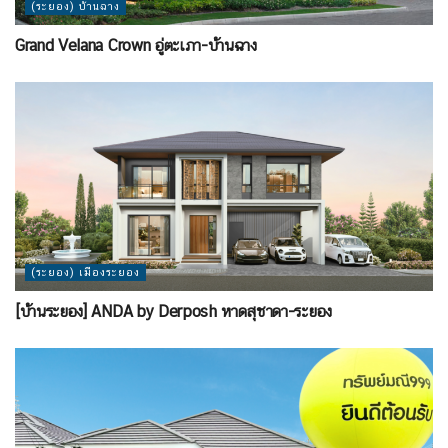
(ระยอง) บ้านฉาง
Grand Velana Crown อู่ตะเภา-บ้านฉาง
(ระยอง) เมืองระยอง
[บ้านระยอง] ANDA by Derposh หาดสุชาดา-ระยอง