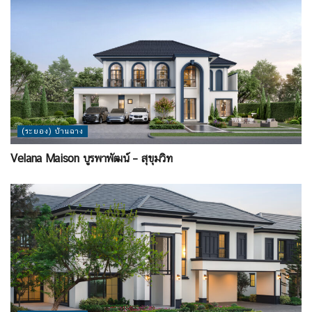
(ระยอง) บ้านฉาง
Velana Maison บูรพาพัฒน์ – สุขุมวิท