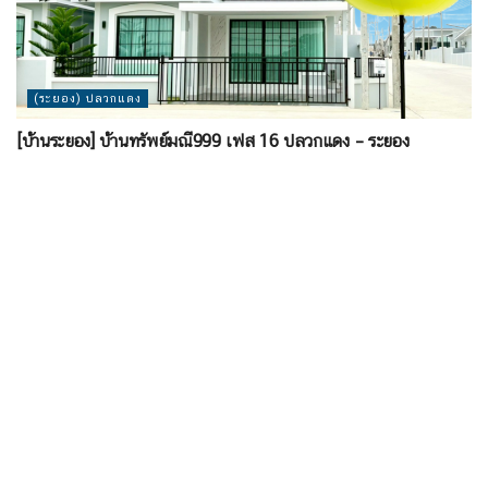
(ระยอง) ปลวกแดง
[บ้านระยอง] บ้านทรัพย์มณี999 เฟส 16 ปลวกแดง – ระยอง