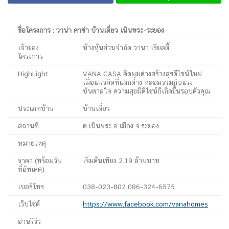
ชื่อโครงการ : วาน่า คาซ่า บ้านเดี่ยว เนินพระ-ระยอง
เจ้าของ
ห้างหุ้นส่วนจำกัด วานา เรียลตี้
โครงการ
HighLight
VANA CASA คิดมุมต่างสร้างสุขดีไซน์ใหม่
เมื่อแนวคิดที่แตกต่าง หลอมรวมกับแรง
บันดาลใจ ความสุขมีดีไซน์ก็เกิดขึ้นรอบตัวคุณ
ประเภทบ้าน
บ้านเดี่ยว
สถานที่
ต.เนินพระ อ.เมือง จ.ระยอง
หมายเหตุ
ราคา (พร้อมวัน
เริ่มต้นเพียง 2.19 ล้านบาท
ที่อัพเดต)
เบอร์โทร
038-023-802 086-324-6575
เว็บไซต์
https://www.facebook.com/vanahomes
อ่านรีวิว