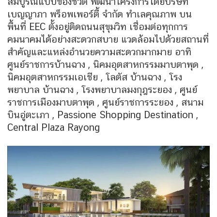
สมบูรณ์แบบของชีวิต พัฒนาโครงการโดยบริษัท
เบญญาภา พร็อพเพอร์ตี้ จำกัด ทำเลคุณภาพ บน
พื้นที่ EEC ตั้งอยู่ติดถนนสุขุมวิท เชื่อมต่อทุกการ
คมนาคมได้อย่างสะดวกสบาย แวดล้อมไปด้วยสถานที่
สำคัญและแหล่งอำนวยความสะดวกมากมาย อาทิ
ศูนย์ราชการบ้านฉาง , นิคมอุตสาหกรรมมาบตาพุด ,
นิคมอุตสาหกรรมเอเชีย , โลตัส บ้านฉาง , โรง
พยาบาล บ้านฉาง , โรงพยาบาลมงกุฎระยอง , ศูนย์
ราชการเมืองมาบตาพุด , ศูนย์ราชการระยอง , สนาม
บินอู่ตะเภา , Passione Shopping Destination ,
Central Plaza Rayong