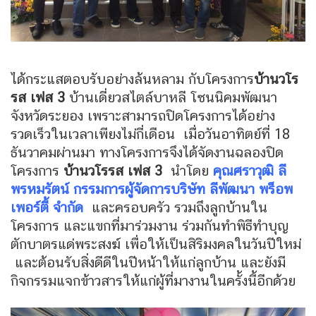
ได้กระแสตอบรับอย่างล้นหลาม กับโครงการ
บ้านวโร
รส เฟส 3
บ้านเดี่ยวสไตล์บาหลี โซนนิคมพัฒนา
จังหวัดระยอง เพราะสามารถปิดโครงการได้อย่าง
รวดเร็วในเวลาเพียงไม่กี่เดือน เมื่อวันอาทิตย์ที่ 18
ธันวาคมผ่านมา ทางโครงการจึงได้จัดงานฉลองปิด
โครงการ
บ้านวโรรส เฟส 3
นำโดย
คุณศราวุฒิ ลี
พรหมรัตน์ กรรมการผู้จัดการบริษัท ลีพัฒนา พร็อพ
เพอร์ตี้ จำกัด
และครอบครัว รวมถึงลูกบ้านใน
โครงการ และแขกที่มาร่วมงาน ร่วมกันทำพิธีทำบุญ
ตักบาตรแด่พระสงฆ์ เพื่อให้เป็นสิริมงคลในวันปีใหม่
และต้อนรับสิ่งดีดีในปีหน้าให้แก่ลูกบ้าน และยังมี
กิจกรรมแจกข้าวสารให้แก่ผู้ที่มางานในครั้งนี้อีกด้วย