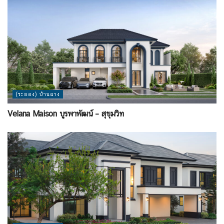
(ระยอง) บ้านฉาง
Velana Maison บูรพาพัฒน์ – สุขุมวิท