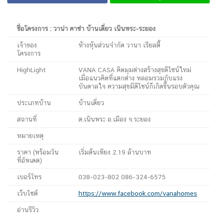
ชื่อโครงการ : วาน่า คาซ่า บ้านเดี่ยว เนินพระ-ระยอง
เจ้าของ
ห้างหุ้นส่วนจำกัด วานา เรียลตี้
โครงการ
HighLight
VANA CASA คิดมุมต่างสร้างสุขดีไซน์ใหม่
เมื่อแนวคิดที่แตกต่าง หลอมรวมกับแรง
บันดาลใจ ความสุขมีดีไซน์ก็เกิดขึ้นรอบตัวคุณ
ประเภทบ้าน
บ้านเดี่ยว
สถานที่
ต.เนินพระ อ.เมือง จ.ระยอง
หมายเหตุ
ราคา (พร้อมวัน
เริ่มต้นเพียง 2.19 ล้านบาท
ที่อัพเดต)
เบอร์โทร
038-023-802 086-324-6575
เว็บไซต์
https://www.facebook.com/vanahomes
อ่านรีวิว