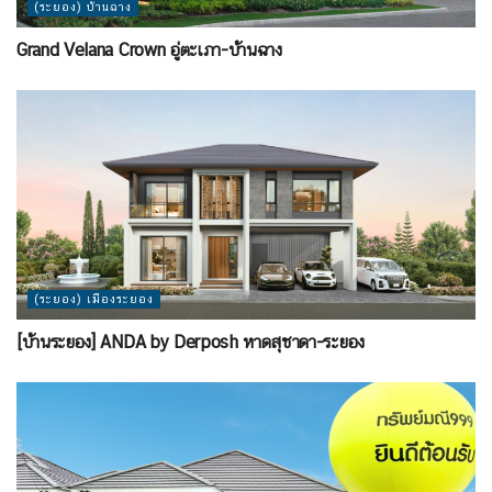
(ระยอง) บ้านฉาง
Grand Velana Crown อู่ตะเภา-บ้านฉาง
(ระยอง) เมืองระยอง
[บ้านระยอง] ANDA by Derposh หาดสุชาดา-ระยอง