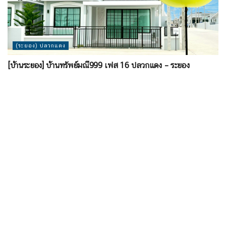
(ระยอง) ปลวกแดง
[บ้านระยอง] บ้านทรัพย์มณี999 เฟส 16 ปลวกแดง – ระยอง