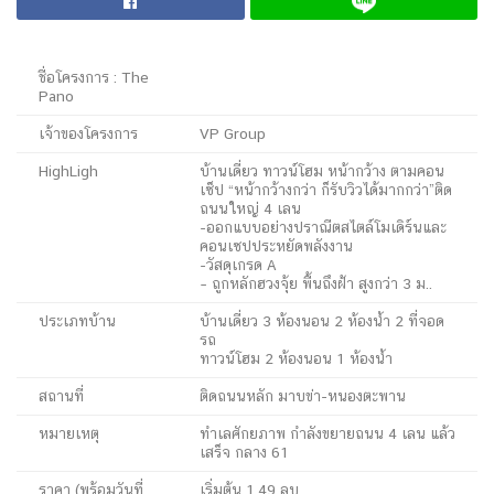
ชื่อโครงการ : The
Pano
เจ้าของโครงการ
VP Group
HighLigh
บ้านเดี่ยว ทาวน์โฮม หน้ากว้าง ตามคอน
เซ็ป “หน้ากว้างกว่า ก็รับวิวได้มากกว่า”ติด
ถนนใหญ่ 4 เลน
-ออกแบบอย่างปราณีตสไตล์โมเดิร์นและ
คอนเซปประหยัดพลังงาน
-วัสดุเกรด A
– ถูกหลักฮวงจุ้ย พื้นถึงฝ้า สูงกว่า 3 ม..
ประเภทบ้าน
บ้านเดี่ยว 3 ห้องนอน 2 ห้องน้ำ 2 ที่จอด
รถ
ทาวน์โฮม 2 ห้องนอน 1 ห้องน้ำ
สถานที่
ติดถนนหลัก มาบข่า-หนองตะพาน
หมายเหตุ
ทำเลศักยภาพ กำลังขยายถนน 4 เลน แล้ว
เสร็จ กลาง 61
ราคา (พร้อมวันที่
เริ่มต้น 1.49 ลบ.