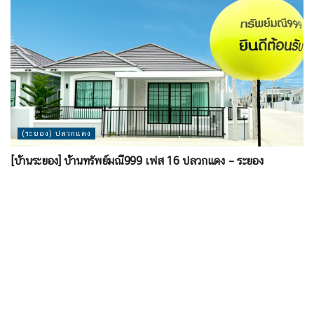
(ระยอง) ปลวกแดง
[บ้านระยอง] บ้านทรัพย์มณี999 เฟส 16 ปลวกแดง – ระยอง