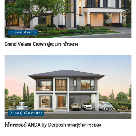
(ระยอง) บ้านฉาง
Grand Velana Crown อู่ตะเภา-บ้านฉาง
(ระยอง) เมืองระยอง
[บ้านระยอง] ANDA by Derposh หาดสุชาดา-ระยอง