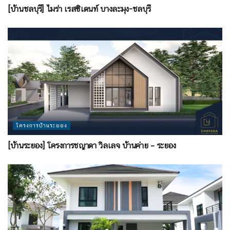
[บ้านชลบุรี] ไมร่า เรสซิเดนท์ บางละมุง-ชลบุรี
โครงการบ้านระยอง
[บ้านระยอง] โครงการชญาดา วิลเลจ บ้านค่าย – ระยอง