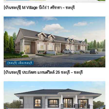
[บ้านชลบุรี] M Village บึงไร่ 1 ศรีราชา – ชลบุรี
(ชลบุรี) เมืองชลบุรี
[บ้านชลบุรี] ประภัสสร แกรนด์วิลล์ 26 ชลบุรี – ชลบุรี