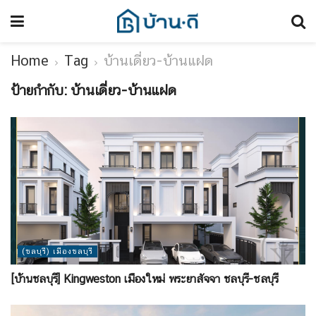
Home
Tag
บ้านเดี่ยว-บ้านแฝด
ป้ายกำกับ:
บ้านเดี่ยว-บ้านแฝด
(ชลบุรี) เมืองชลบุรี
[บ้านชลบุรี] Kingweston เมืองใหม่ พระยาสัจจา ชลบุรี-ชลบุรี