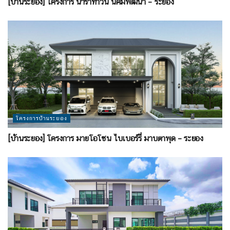
[บ้านระยอง] โครงการ นาราทาวน์ นิคมพัฒนา – ระยอง
โครงการบ้านระยอง
[บ้านระยอง] โครงการ มายโอโซน ไบเบอร์รี่ มาบตาพุด – ระยอง