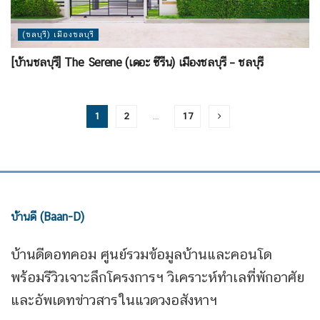
(ชลบุรี) เมืองชลบุรี
[บ้านชลบุรี] The Serene (เดอะ ซีรีน) เมืองชลบุรี – ชลบุรี
1
2
…
17
บ้านดี (Baan-D)
บ้านดีดอทคอม ศูนย์รวมข้อมูลบ้านและคอนโด
พร้อมรีวิวเจาะลึกโครงการฯ วิเคราะห์ทำเลที่พักอาศัย
และอัพเดทข่าวสารในแวดวงอสังหาฯ