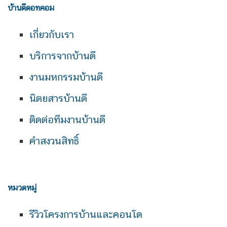
บ้านดีดอทคอม
เกี่ยวกับเรา
บริการจากบ้านดี
งานมหกรรมบ้านดี
นิตยสารบ้านดี
ติดต่อทีมงานบ้านดี
คำสงวนสิทธิ์
หมวดหมู่
รีวิวโครงการบ้านและคอนโด