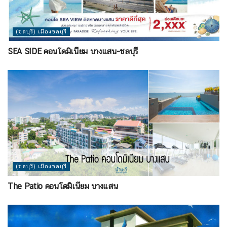
(ชลบุรี) เมืองชลบุรี
SEA SIDE คอนโดมิเนียม บางแสน-ชลบุรี
(ชลบุรี) เมืองชลบุรี
The Patio คอนโดมิเนียม บางแสน