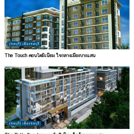
(ชลบุรี) เมืองชลบุรี
The Touch คอนโดมิเนียม ใจกลางเมืองบางแสน
(ชลบุรี) เมืองชลบุรี