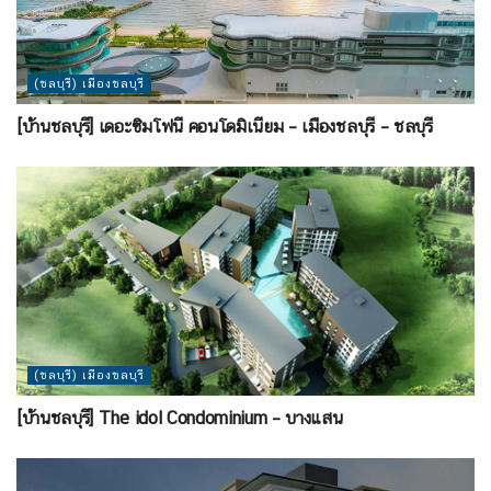
(ชลบุรี) เมืองชลบุรี
[บ้านชลบุรี] เดอะซิมโฟนี คอนโดมิเนียม – เมืองชลบุรี – ชลบุรี
(ชลบุรี) เมืองชลบุรี
[บ้านชลบุรี] The idol Condominium – บางแสน