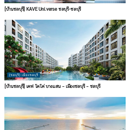
[บ้านชลบุรี] KAVE Uni.verse ชลบุรี-ชลบุรี
(ชลบุรี) เมืองชลบุรี
[บ้านชลบุรี] เคฟ โคโค่ บางแสน – เมืองชลบุรี – ชลบุรี