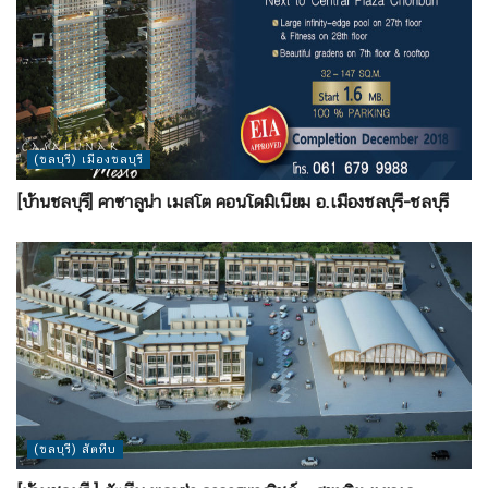
(ชลบุรี) เมืองชลบุรี
[บ้านชลบุรี] คาซาลูน่า เมสโต คอนโดมิเนียม อ.เมืองชลบุรี-ชลบุรี
(ชลบุรี) สัตหีบ