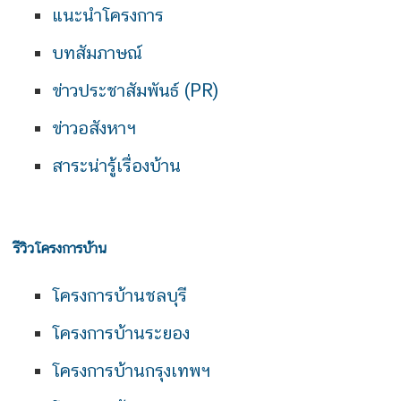
แนะนำโครงการ
บทสัมภาษณ์
ข่าวประชาสัมพันธ์ (PR)
ข่าวอสังหาฯ
สาระน่ารู้เรื่องบ้าน
รีวิวโครงการบ้าน
โครงการบ้านชลบุรี
โครงการบ้านระยอง
โครงการบ้านกรุงเทพฯ