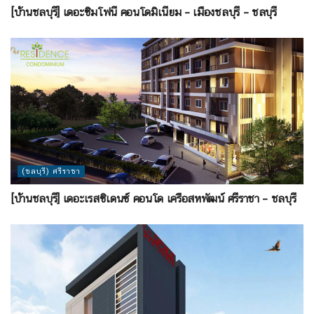
[บ้านชลบุรี] เดอะซิมโฟนี คอนโดมิเนียม – เมืองชลบุรี – ชลบุรี
(ชลบุรี) ศรีราชา
[บ้านชลบุรี] เดอะเรสซิเดนซ์ คอนโด เครือสหพัฒน์ ศรีราชา – ชลบุรี