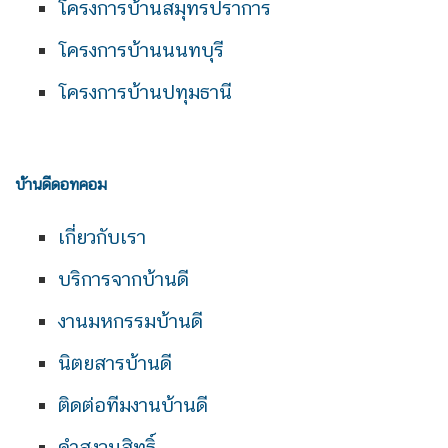
โครงการบ้านสมุทรปราการ
โครงการบ้านนนทบุรี
โครงการบ้านปทุมธานี
บ้านดีดอทคอม
เกี่ยวกับเรา
บริการจากบ้านดี
งานมหกรรมบ้านดี
นิตยสารบ้านดี
ติดต่อทีมงานบ้านดี
คำสงวนสิทธิ์