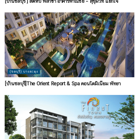
[บ้านชลบุรี ] สัตหีบ พลาซ่า อาคารพาณิชย์ – สุขุมวิท แยกเจ
(ชลบุรี) บางละมุง
[บ้านชลบุรี]The Orient Report & Spa คอนโดมิเนียม พัทยา