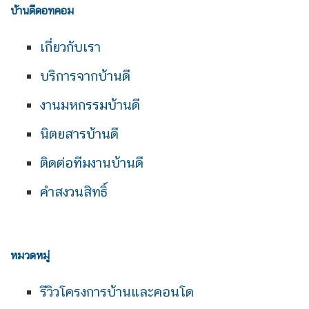
บ้านดีดอทคอม
เกี่ยวกับเรา
บริการจากบ้านดี
งานมหกรรมบ้านดี
นิตยสารบ้านดี
ติดต่อทีมงานบ้านดี
คำสงวนสิทธิ์
หมวดหมู่
รีวิวโครงการบ้านและคอนโด