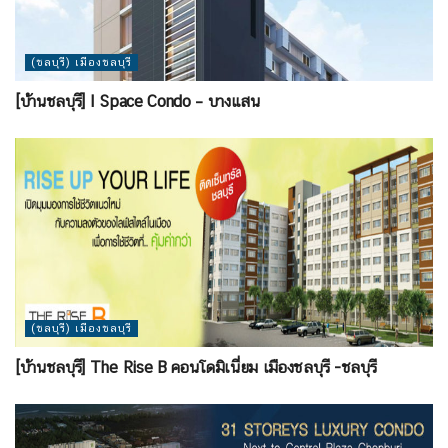
(ชลบุรี) เมืองชลบุรี
[บ้านชลบุรี] I Space Condo – บางแสน
(ชลบุรี) เมืองชลบุรี
[บ้านชลบุรี] The Rise B คอนโดมิเนี่ยม เมืองชลบุรี -ชลบุรี