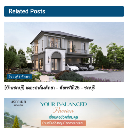
Related
Posts
(ชลบุรี) พัทยา
[บ้านชลบุรี] เดอะปาล์มพัทยา – ชัยพรวิถี25 – ชลบุรี