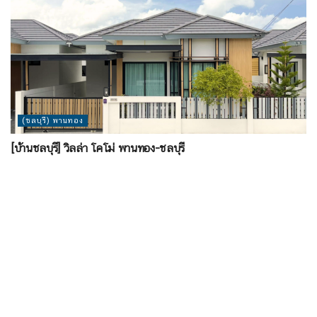
(ชลบุรี) พานทอง
[บ้านชลบุรี] วิลล่า โคโม่ พานทอง-ชลบุรี