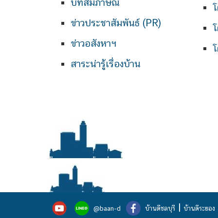
บทสัมภาษณ์
โ
ข่าวประชาสัมพันธ์ (PR)
โ
ข่าวอสังหาฯ
โ
สาระน่ารู้เรื่องบ้าน
|
@baan-d
บ้านดีชลบุรี
บ้านดีระยอง