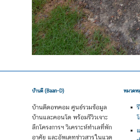
บ้านดี (Baan-D)
หมวดหมู
บ้านดีดอทคอม ศูนย์รวมข้อมูล
ร
บ้านและคอนโด พร้อมรีวิวเจาะ
โ
ลึกโครงการฯ วิเคราะห์ทำเลที่พัก
แ
อาศัย และอัพเดทข่าวสารในแวด