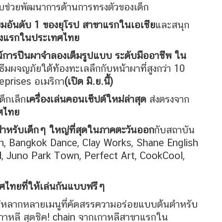
กับช่วยพัฒนาการด้านการทรงตัวของเด็ก
มอันดับ 1 ของยุโรป สาขาแรกในเอเชีย
และสนุก
ห่งแรกในประเทศไทย
การปีนผาจำลองเต็มรูปแบบ ระดับมืออาชีพ ใน
ธีมผจญภัยใต้ท้องทะเลลึกกับหน้าผาที่สูงกว่า 10
eprises อเมริกา
(เปิด มิ.ย.นี้)
ด็กเล็ก
เครื่องเล่นคอนเซ็ปต์ใหม่ล่าสุด
ส่งตรงจาก
ทศไทย
้สำหรับเด็กๆ ใหญ่ที่สุดในภาคตะวันออก
กับสถาบัน
n, Bangkok Dance, Clay Works, Shane English
d, Juno Park Town, Perfect Art, CookCool,
ศไทยที่ให้เล่นกันแบบฟรีๆ
หลากหลายเมนูที่คัดสรรความอร่อยแบบต้นตำหรับ
ดเกาหลี สุดชิค! chain จากเกาหลีสาขาแรกใน