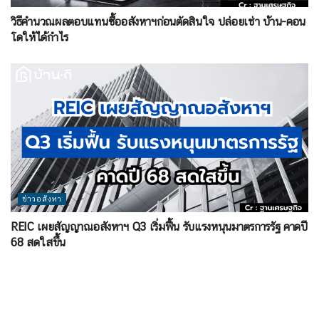
วิธีคำนวณผลตอบแทนซื้ออสังหาฯก่อนตัดสินใจ ปล่อยเช่า บ้าน-คอน
โดให้ได้กำไร
ข่าวอสังหา
REIC เผยสัญญาณอสังหาฯ Q3 เริ่มฟื้น รับแรงหนุนมาตรการรัฐ คาดปี
68 สดใสขึ้น