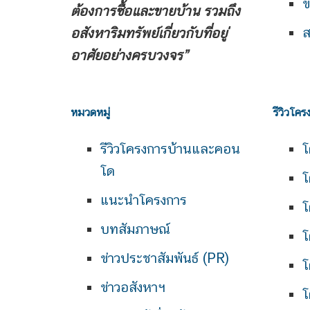
ข
ต้องการซื้อและขายบ้าน
รวมถึง
ส
อสังหาริมทรัพย์เกี่ยวกับที่อยู่
อาศัยอย่างครบวงจร”
หมวดหมู่
รีวิวโคร
รีวิวโครงการบ้านและคอน
โ
โด
โ
แนะนำโครงการ
โ
บทสัมภาษณ์
โ
ข่าวประชาสัมพันธ์ (PR)
โ
ข่าวอสังหาฯ
โ