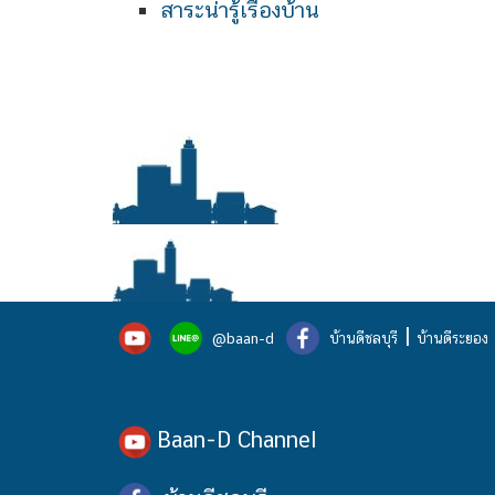
สาระน่ารู้เรื่องบ้าน
|
@baan-d
บ้านดีชลบุรี
บ้านดีระยอง
Baan-D Channel