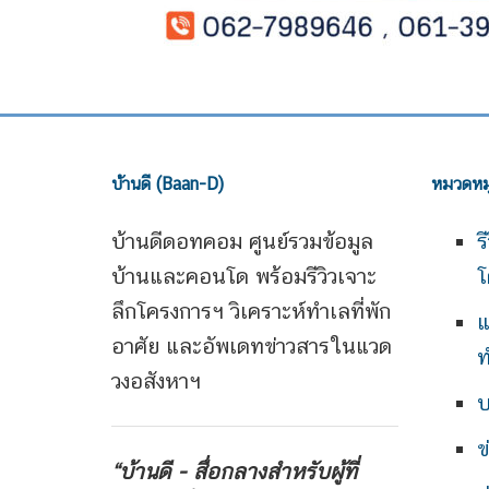
บ้านดี (Baan-D)
หมวดหมู
บ้านดีดอทคอม ศูนย์รวมข้อมูล
ร
บ้านและคอนโด พร้อมรีวิวเจาะ
โ
ลึกโครงการฯ วิเคราะห์ทำเลที่พัก
แ
อาศัย และอัพเดทข่าวสารในแวด
ท
วงอสังหาฯ
บ
ข
“บ้านดี - สื่อกลางสำหรับผู้ที่