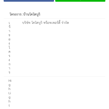
โครงการ :บ้านโคโตบูกิ
เ
บริษัท โคโตบูกิ พร็อพเพอร์ตี้ จำกัด
จ้
า
ข
อ
ง
โ
ค
ร
ง
ก
า
ร
Hi
g
h
Li
g
h
t