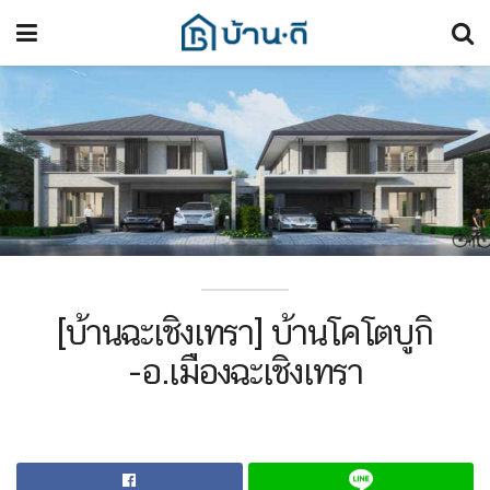
[บ้านฉะเชิงเทรา] บ้านโคโตบูกิ
-อ.เมืองฉะเชิงเทรา