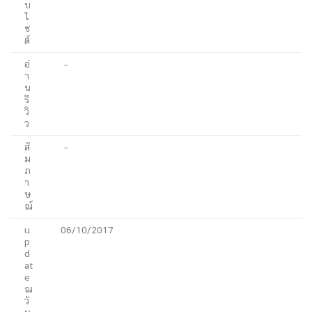
บ
ไ
ซ
ต์
อ่
–
า
น
รี
วิ
ว
สั
–
ม
ภ
า
ษ
ณ์
u
06/10/2017
p
d
at
e
ณ
วั