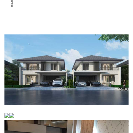
น
ที่