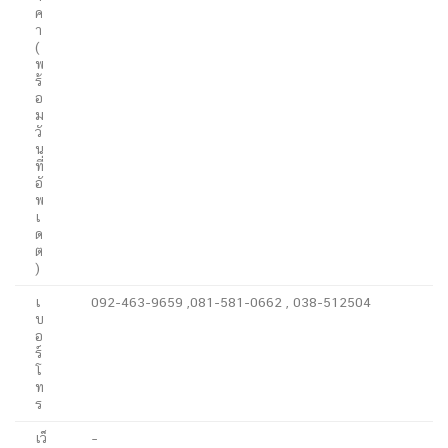
ค
า
(
พ
ร้
อ
ม
วั
น
ที่
อั
พ
เ
ด
ต
)
เ
092-463-9659 ,081-581-0662 , 038-512504
บ
อ
ร์
โ
ท
ร
เว็
–