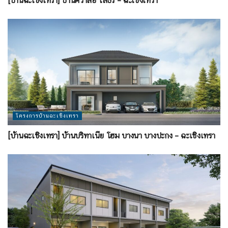
[บ้านฉะเชิงเทรา] บ้านศิวาลัย โสธร – ฉะเชิงเทรา
โครงการบ้านฉะเชิงเทรา
[บ้านฉะเชิงเทรา] บ้านบริทาเนีย โฮม บางนา บางปะกง – ฉะเชิงเทรา