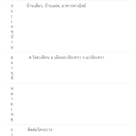
ป
บ้านเดี่ยว, บ้านแฝด, อาคารพาณิชย์
ร
ะ
เ
ภ
ท
บ้
า
น
ส
ต.วังตะเคียน อ.เมืองฉะเชิงเทรา จ.ฉะเชิงเทรา
ถ
า
น
ที่
ห
ม
า
ย
เ
ห
ตุ
ร
ติดต่อโครงการ
า