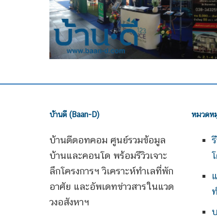
บ้านดี (Baan-D)
หมวดหมู
บ้านดีดอทคอม ศูนย์รวมข้อมูล
ร
บ้านและคอนโด พร้อมรีวิวเจาะ
โ
ลึกโครงการฯ วิเคราะห์ทำเลที่พัก
แ
อาศัย และอัพเดทข่าวสารในแวด
ท
วงอสังหาฯ
บ