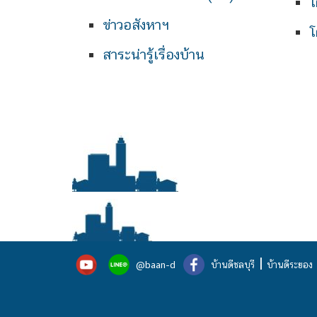
โ
ข่าวอสังหาฯ
โ
สาระน่ารู้เรื่องบ้าน
|
@baan-d
บ้านดีชลบุรี
บ้านดีระยอง