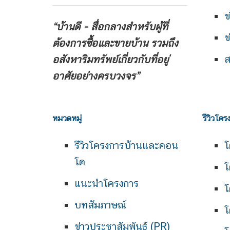
ข
“บ้านดี - สื่อกลางสำหรับผู้ที่
ข
ต้องการซื้อและขายบ้าน
รวมถึง
ส
อสังหาริมทรัพย์เกี่ยวกับที่อยู่
อาศัยอย่างครบวงจร”
หมวดหมู่
รีวิวโคร
รีวิวโครงการบ้านและคอน
โ
โด
โ
แนะนำโครงการ
โ
บทสัมภาษณ์
โ
ข่าวประชาสัมพันธ์ (PR)