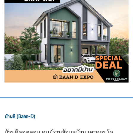
บ้านดี (Baan-D)
บ้านดีดอทคอม ศูนย์รวมข้อมูลบ้านและคอนโด