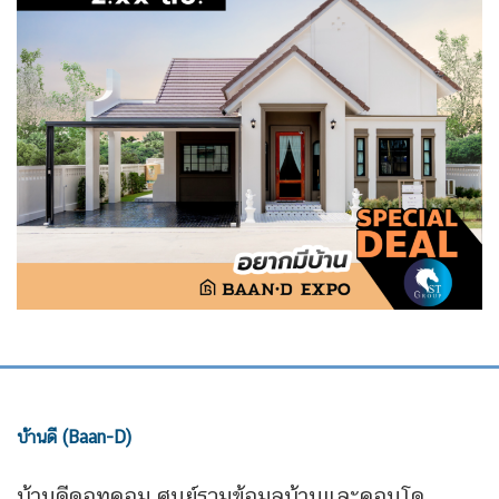
บ้านดี (Baan-D)
บ้านดีดอทคอม ศูนย์รวมข้อมูลบ้านและคอนโด