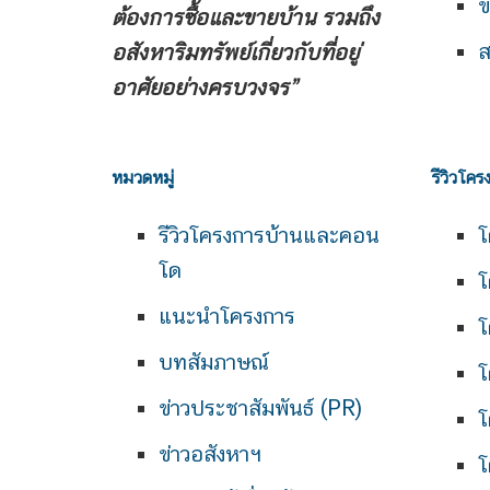
ข
ต้องการซื้อและขายบ้าน
รวมถึง
ส
อสังหาริมทรัพย์เกี่ยวกับที่อยู่
อาศัยอย่างครบวงจร”
หมวดหมู่
รีวิวโคร
รีวิวโครงการบ้านและคอน
โ
โด
โ
แนะนำโครงการ
โ
บทสัมภาษณ์
โ
ข่าวประชาสัมพันธ์ (PR)
โ
ข่าวอสังหาฯ
โ