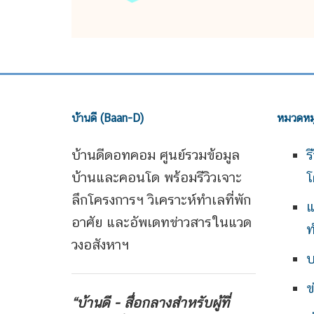
บ้านดี (Baan-D)
หมวดหมู
บ้านดีดอทคอม ศูนย์รวมข้อมูล
ร
บ้านและคอนโด พร้อมรีวิวเจาะ
โ
ลึกโครงการฯ วิเคราะห์ทำเลที่พัก
แ
อาศัย และอัพเดทข่าวสารในแวด
ท
วงอสังหาฯ
บ
ข
“บ้านดี - สื่อกลางสำหรับผู้ที่