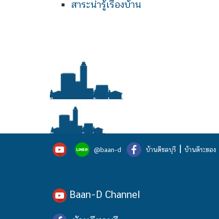
สาระน่ารู้เรื่องบ้าน
|
@baan-d
บ้านดีชลบุรี
บ้านดีระยอง
Baan-D Channel