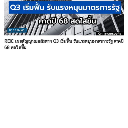
ข่าวอสังหา
REIC เผยสัญญาณอสังหาฯ Q3 เริ่มฟื้น รับแรงหนุนมาตรการรัฐ คาดปี
68 สดใสขึ้น