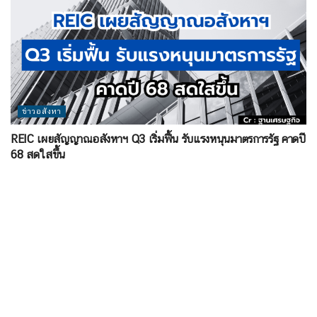
ข่าวอสังหา
REIC เผยสัญญาณอสังหาฯ Q3 เริ่มฟื้น รับแรงหนุนมาตรการรัฐ คาดปี
68 สดใสขึ้น