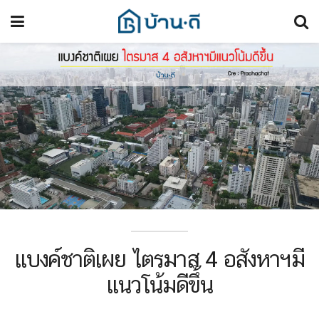
แบงค์ชาติเผย ไตรมาส 4 อสังหาฯมี
แนวโน้มดีขึ้น