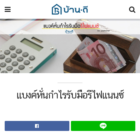
แบงค์หั่นกำไรรับมือรีไฟแนนซ์