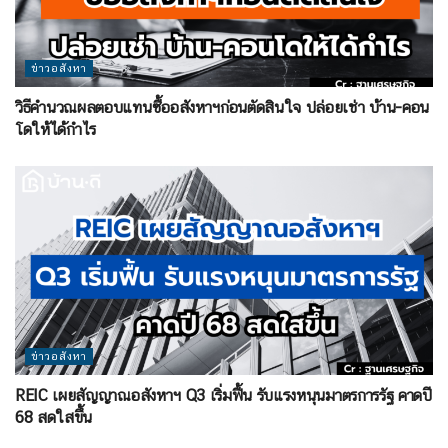
ข่าวอสังหา
วิธีคำนวณผลตอบแทนซื้ออสังหาฯก่อนตัดสินใจ ปล่อยเช่า บ้าน-คอน
โดให้ได้กำไร
ข่าวอสังหา
REIC เผยสัญญาณอสังหาฯ Q3 เริ่มฟื้น รับแรงหนุนมาตรการรัฐ คาดปี
68 สดใสขึ้น