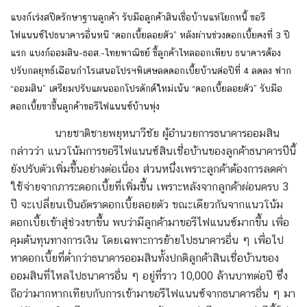
แบงก์เร่งสปีดรักษาฐานลูกค้า รับมือลูกค้าสินเชื่อบ้านแห่โยกหนี้ ขอรี
ไฟแนนซ์ไปธนาคารอื่นหนี “ดอกเบี้ยลอยตัว” หลังผ่านช่วงดอกเบี้ยคงที่ 3 ปี
แรก แบงก์ออมสิน-ธอส.-ไทยพาณิชย์ ชี้ลูกค้าไหลออกเพียบ ธนาคารต้อง
ปรับกลยุทธ์เฉือนกำไรเสนอโปรฯพิเศษลดดอกเบี้ยบ้านต่อปีที่ 4 ลดลง ฟาก
“ออมสิน” เตรียมปรับแผนออกโปรดักต์ใหม่เน้น “ดอกเบี้ยลอยตัว” รับมือ
ดอกเบี้ยขาขึ้นลูกค้าขอรีไฟแนนซ์บ้านพุ่ง
นายชาติชายพยุหนาวีชัย ผู้อำนวยการธนาคารออมสิน
กล่าวว่า แนวโน้มการขอรีไฟแนนซ์สินเชื่อบ้านของลูกค้าธนาคารปีนี้
ยังปรับตัวเพิ่มขึ้นอย่างต่อเนื่อง ส่วนหนึ่งเพราะลูกค้าต้องการลดค่า
ใช้จ่ายจากภาระดอกเบี้ยที่เพิ่มขึ้น เพราะหลังจากลูกค้าผ่อนครบ 3
ปี จะเปลี่ยนเป็นอัตราดอกเบี้ยลอยตัว ขณะเดียวกันจากแนวโน้ม
ดอกเบี้ยเข้าสู่ช่วงขาขึ้น พบว่ามีลูกค้ามาขอรีไฟแนนซ์มากขึ้น เพื่อ
คุมต้นทุนทางการเงิน โดยเฉพาะการย้ายไปธนาคารอื่น ๆ เพื่อไป
หาดอกเบี้ยที่ต่ำกว่าธนาคารออมสินทั้งปกติลูกค้าสินเชื่อบ้านของ
ออมสินที่ไหลไปธนาคารอื่น ๆ อยู่ที่ราว 10,000 ล้านบาทต่อปี ซึ่ง
ถือว่ามากหากเทียบกับการเข้ามาขอรีไฟแนนซ์จากธนาคารอื่น ๆ มา