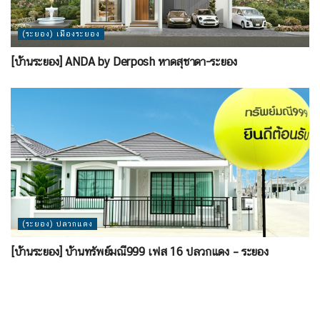
(ระยอง) เมืองระยอง
[บ้านระยอง] ANDA by Derposh หาดสุชาดา-ระยอง
(ระยอง) ปลวกแดง
[บ้านระยอง] บ้านทรัพย์มณี999 เฟส 16 ปลวกแดง – ระยอง