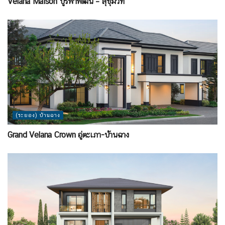
Velana Maison บูรพาพัฒน์ – สุขุมวิท
(ระยอง) บ้านฉาง
Grand Velana Crown อู่ตะเภา-บ้านฉาง