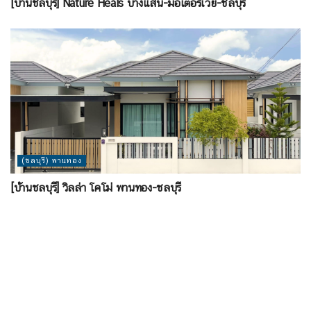
[บ้านชลบุรี] Nature Heals บางแสน-มอเตอร์เวย์-ชลบุรี
(ชลบุรี) พานทอง
[บ้านชลบุรี] วิลล่า โคโม่ พานทอง-ชลบุรี