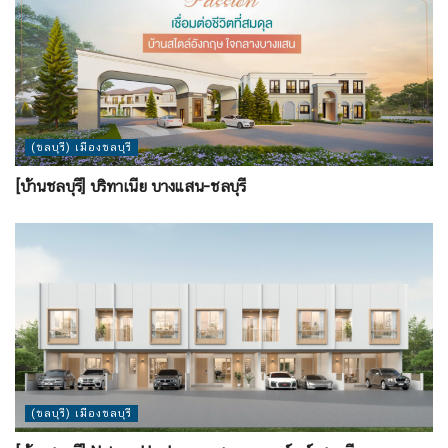
(ชลบุรี) เมืองชลบุรี
[บ้านชลบุรี] บริทาเนีย บางแสน-ชลบุรี
(ชลบุรี) เมืองชลบุรี