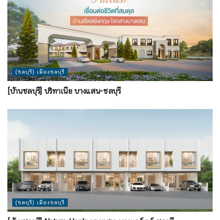
(ชลบุรี) เมืองชลบุรี
[บ้านชลบุรี] บริทาเนีย บางแสน-ชลบุรี
(ชลบุรี) เมืองชลบุรี