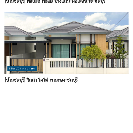
[บ้านชลบุรี] Nature Heals บางแสน-มอเตอร์เวย์-ชลบุรี
(ชลบุรี) พานทอง
[บ้านชลบุรี] วิลล่า โคโม่ พานทอง-ชลบุรี