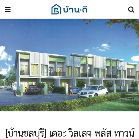
[บ้านชลบุรี] เดอะ วิลเลจ พลัส ทาวน์