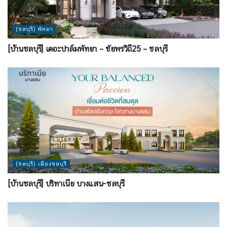
(ชลบุรี) พัทยา
[บ้านชลบุรี] เดอะปาล์มพัทยา – ชัยพรวิถี25 – ชลบุรี
(ชลบุรี) เมืองชลบุรี
[บ้านชลบุรี] บริทาเนีย บางแสน-ชลบุรี