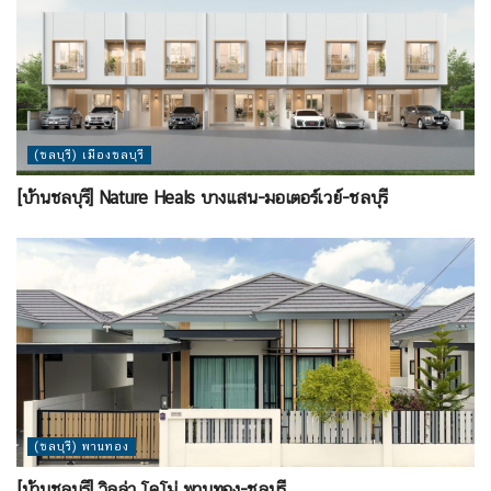
(ชลบุรี) เมืองชลบุรี
[บ้านชลบุรี] Nature Heals บางแสน-มอเตอร์เวย์-ชลบุรี
(ชลบุรี) พานทอง
[บ้านชลบุรี] วิลล่า โคโม่ พานทอง-ชลบุรี