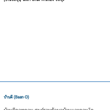
บ้านดี (Baan-D)
บ้านดีดอทคอม ศูนย์รวมข้อมูลบ้านและคอนโด