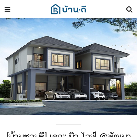
[บ้านชลบุรี] เดอะ นิว ไลฟ์ @พัฒนา