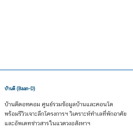
บ้านดี (Baan-D)
บ้านดีดอทคอม ศูนย์รวมข้อมูลบ้านและคอนโด
พร้อมรีวิวเจาะลึกโครงการฯ วิเคราะห์ทำเลที่พักอาศัย
และอัพเดทข่าวสารในแวดวงอสังหาฯ