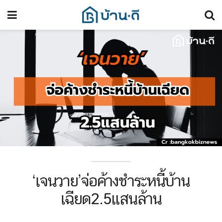
‘เจนวาย’จ่อค้างชำระหนี้บ้าน
เฉียด2.5แสนล้าน