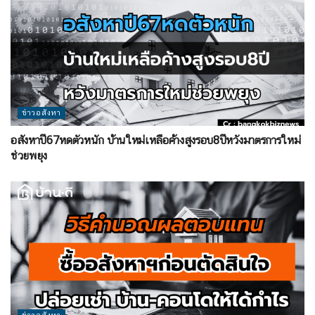
ข่าวอสังหา
อสังหาปี67หดตัวหนัก บ้านใหม่เหลือค้างสูงรอบ8ปีหวังมาตรการใหม่
ช่วยพยุง