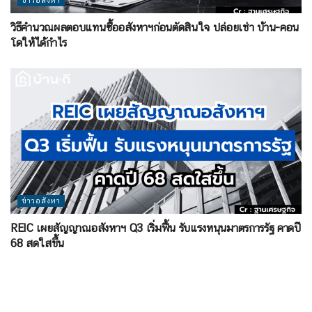
ข่าวอสังหา
วิธีคำนวณผลตอบแทนซื้ออสังหาฯก่อนตัดสินใจ ปล่อยเช่า บ้าน-คอน
โดให้ได้กำไร
ข่าวอสังหา
REIC เผยสัญญาณอสังหาฯ Q3 เริ่มฟื้น รับแรงหนุนมาตรการรัฐ คาดปี
68 สดใสขึ้น