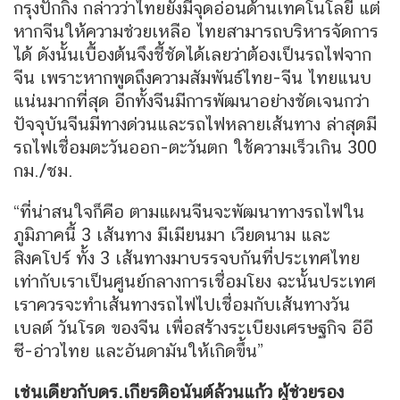
กรุงปักกิ่ง กล่าวว่าไทยยังมีจุดอ่อนด้านเทคโนโลยี แต่
หากจีนให้ความช่วยเหลือ ไทยสามารถบริหารจัดการ
ได้ ดังนั้นเบื้องต้นจึงชี้ชัดได้เลยว่าต้องเป็นรถไฟจาก
จีน เพราะหากพูดถึงความสัมพันธ์ไทย-จีน ไทยแนบ
แน่นมากที่สุด อีกทั้งจีนมีการพัฒนาอย่างชัดเจนกว่า
ปัจจุบันจีนมีทางด่วนและรถไฟหลายเส้นทาง ล่าสุดมี
รถไฟเชื่อมตะวันออก-ตะวันตก ใช้ความเร็วเกิน 300
กม./ชม.
“ที่น่าสนใจก็คือ ตามแผนจีนจะพัฒนาทางรถไฟใน
ภูมิภาคนี้ 3 เส้นทาง มีเมียนมา เวียดนาม และ
สิงคโปร์ ทั้ง 3 เส้นทางมาบรรจบกันที่ประเทศไทย
เท่ากับเราเป็นศูนย์กลางการเชื่อมโยง ฉะนั้นประเทศ
เราควรจะทำเส้นทางรถไฟไปเชื่อมกับเส้นทางวัน
เบลต์ วันโรด ของจีน เพื่อสร้างระเบียงเศรษฐกิจ อีอี
ซี-อ่าวไทย และอันดามันให้เกิดขึ้น”
เช่นเดียวกับดร.เกียรติอนันต์ล้วนแก้ว ผู้ช่วยรอง