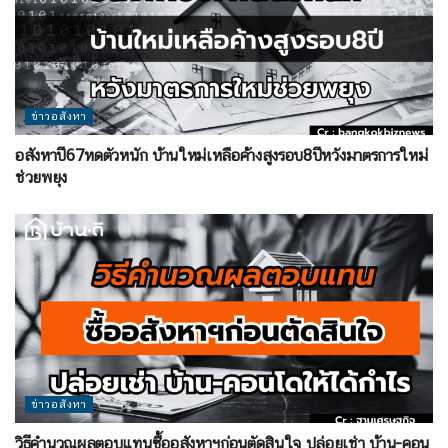
ข่าวอสังหา
อสังหาปี67หดตัวหนัก บ้านใหม่เหลือค้างสูงรอบ8ปีหวังมาตรการใหม่
ช่วยพยุง
ข่าวอสังหา
วิธีคำนวณผลตอบแทนซื้ออสังหาฯก่อนตัดสินใจ ปล่อยเช่า บ้าน-คอน