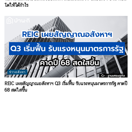
โดให้ได้กำไร
ข่าวอสังหา
REIC เผยสัญญาณอสังหาฯ Q3 เริ่มฟื้น รับแรงหนุนมาตรการรัฐ คาดปี
68 สดใสขึ้น