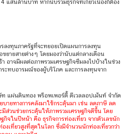
 แสนล้านบาท หากนับรวมธุรกิจที่เกี่ยวเนื่องก็ต้อง
การลงทุนภาครัฐที่จะทยอยเปิดแผนการลงทุน
่อขยายสายต่างๆ โดยมองว่านับแต่กลางเดือน
ร้า อาจมีผลต่อภาพรวมเศรษฐกิจซึมลงไปบ้างในช่วง
กกระทบอารมณ์ของผู้บริโภค และการลงทุนจาก
 แผ่นดินทอง พร็อพเพอร์ตี้ ดีเวลลอปเม้นท์ จำกัด
ยบายทางการคลังมาใช้กระตุ้นมา เช่น ลดภาษี ลด
จะมีส่วนช่วยกระตุ้นให้ภาพรวมเศรษฐกิจดีขึ้น โดย
ษฐกิจในปีหน้า คือ ธุรกิจการท่องเที่ยว จากตัวเลขนัก
่องเที่ยวสูงที่สุดในโลก ซึ่งมีจำนวนนักท่องเที่ยวกว่า