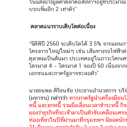
ในแต่ละปีมูลค่าตลาดอสังหาฯอยู่ที่ประมาณ 4
บวกเพิ่มอีก 2 เท่าตัว”
ตลาดแนวราบเติบโตต่อเนื่อง
“จีดีพีปี 2560 จะเติบโตได้ 3.5% จากแผน
โครงการใหญ่ใหม่ๆ เช่น เส้นทางรถไฟฟ้าต
ตุลาคมเป็นต้นมา ประเทศอยู่ในภาวะโศกเศ
ไตรมาส 4 – ไตรมาส 1 ของปี 60 เนื่องจา
เอกชนและภาครัฐอาจชะลอตัว”
นายธนพล ศิริธนชัย ประธานอำนวยการ บริษัท
(มหาชน)
กล่าวว่
า
หากภาครัฐนำเครื่องมือนโ
หนี้ และยกหนี้ รวมถึงเลื่อนเวลาชำระหนี้ ก็
มองว่าธุรกิจที่จะเข้ามาเป็นตัวขับเคลื่อนเศร
ท่องเที่ยวในปีที่ผ่านมาที่กรุงเทพฯ มียอดนักท