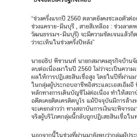
“ช่วงครึ่งแรกปี 2560 ตลาดยังคงชะลอตัวต่อเ
ช่วงแคราย-มีนบุรี , สายสีเหลือง : ช่วงลาด
วัฒนธรรมฯ-มีนบุรี) จะมีความชัดเจนแล้วก็
ว่าจะเห็นในช่วงครึ่งปีหลัง”
นายอธิป พีชานนท์ นายกสมาคมธุรกิจบ้านจัดส
ลบต่อเนื่องมาในปี 2560 ไม่ว่าจะเป็นความ
ผลให้การปฏิเสธสินเชื่อสูง โดยในปีที่ผ่า
ในกลุ่มผู้ประกอบอาชีพอิสระและเอสเอ็มอี ที
หลักทางการเดินบัญชีไม่ต่อเนื่อง ทำให้สถาบ
อดีตเคยติดเครดิตบูโร แม้ปัจจุบันมีการล้างหน
จะเคยกล่าวว่า ทางสถาบันการเงินจะพิจารณา
จริงผู้บริโภคกลุ่มนี้กลับถูกปฏิเสธสินเชื่อใน
นอกจากนี้ในช่วงที่ผ่านมายังพบว่ากลุ่มผู้ป