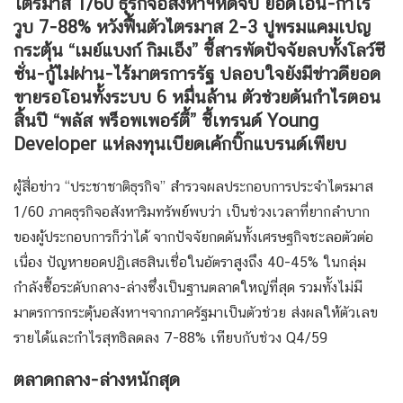
ไตรมาส 1/60 ธุรกิจอสังหาฯหืดจับ ยอดโอน-กำไร
วูบ 7-88% หวังฟื้นตัวไตรมาส 2-3 ปูพรมแคมเปญ
กระตุ้น “เมย์แบงก์ กิมเอ็ง” ชี้สารพัดปัจจัยลบทั้งโลว์ซี
ซั่น-กู้ไม่ผ่าน-ไร้มาตรการรัฐ ปลอบใจยังมีข่าวดียอด
ขายรอโอนทั้งระบบ 6 หมื่นล้าน ตัวช่วยดันกำไรตอน
สิ้นปี “พลัส พร็อพเพอร์ตี้” ชี้เทรนด์ Young
Developer แห่ลงทุนเบียดเค้กบิ๊กแบรนด์เพียบ
ผู้สื่อข่าว “ประชาชาติธุรกิจ” สำรวจผลประกอบการประจำไตรมาส
1/60 ภาคธุรกิจอสังหาริมทรัพย์พบว่า เป็นช่วงเวลาที่ยากลำบาก
ของผู้ประกอบการก็ว่าได้ จากปัจจัยกดดันทั้งเศรษฐกิจชะลอตัวต่อ
เนื่อง ปัญหายอดปฏิเสธสินเชื่อในอัตราสูงถึง 40-45% ในกลุ่ม
กำลังซื้อระดับกลาง-ล่างซึ่งเป็นฐานตลาดใหญ่ที่สุด รวมทั้งไม่มี
มาตรการกระตุ้นอสังหาฯจากภาครัฐมาเป็นตัวช่วย ส่งผลให้ตัวเลข
รายได้และกำไรสุทธิลดลง 7-88% เทียบกับช่วง Q4/59
ตลาดกลาง-ล่างหนักสุด