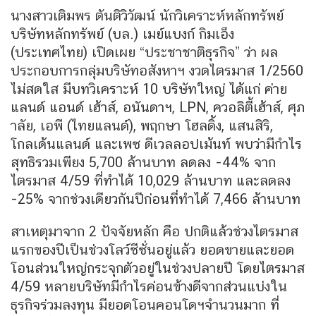
นางสาวเติมพร ตันติวิวัฒน์ นักวิเคราะห์หลักทรัพย์
บริษัทหลักทรัพย์ (บล.) เมย์แบงก์ กิมเอ็ง
(ประเทศไทย) เปิดเผย “ประชาชาติธุรกิจ” ว่า ผล
ประกอบการกลุ่มบริษัทอสังหาฯ งวดไตรมาส 1/2560
ไม่สดใส มีบทวิเคราะห์ 10 บริษัทใหญ่ ได้แก่ ค่าย
แลนด์ แอนด์ เฮ้าส์, อนันดาฯ, LPN, ควอลิตี้เฮ้าส์, ศุภ
าลัย, เอพี (ไทยแลนด์), พฤกษา โฮลดิ้ง, แสนสิริ,
โกลเด้นแลนด์ และเพซ ดีเวลลอปเม้นท์ พบว่ามีกำไร
สุทธิรวมเพียง 5,700 ล้านบาท ลดลง -44% จาก
ไตรมาส 4/59 ที่ทำได้ 10,029 ล้านบาท และลดลง
-25% จากช่วงเดียวกันปีก่อนที่ทำได้ 7,466 ล้านบาท
สาเหตุมาจาก 2 ปัจจัยหลัก คือ ปกติแล้วช่วงไตรมาส
แรกของปีเป็นช่วงโลว์ซีซั่นอยู่แล้ว ยอดขายและยอด
โอนส่วนใหญ่กระจุกตัวอยู่ในช่วงปลายปี โดยไตรมาส
4/59 หลายบริษัทมีกำไรค่อนข้างดีจากส่วนแบ่งใน
ธุรกิจร่วมลงทุน มียอดโอนคอนโดฯจำนวนมาก ที่