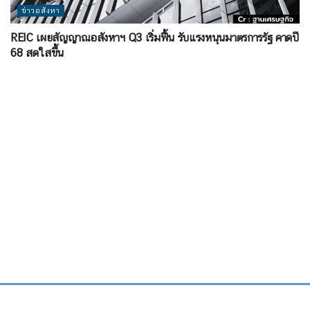
ข่าวอสังหา
REIC เผยสัญญาณอสังหาฯ Q3 เริ่มฟื้น รับแรงหนุนมาตรการรัฐ คาดปี
68 สดใสขึ้น