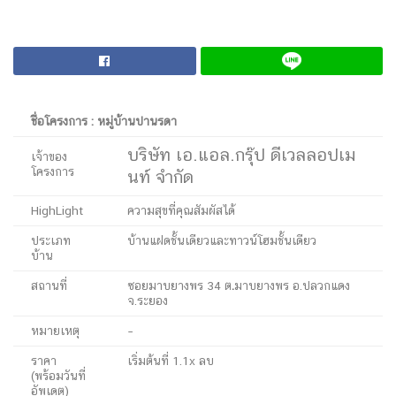
ชื่อโครงการ : หมู่บ้านปานรดา
บริษัท เอ
.
แอล
.
กรุ๊ป ดีเวลลอปเม
เจ้าของ
โครงการ
นท์ จำกัด
HighLight
ความสุขที่คุณสัมผัสได้
ประเภท
บ้านแฝดชั้นเดียวและทาวน์โฮมชั้นเดียว
บ้าน
สถานที่
ซอยมาบยางพร 34 ต
.
มาบยางพร อ.ปลวกแดง
จ.ระยอง
หมายเหตุ
–
ราคา
เริ่มต้นที่ 1.1x ลบ
(พร้อมวันที่
อัพเดต)