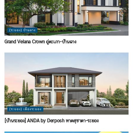
(ระยอง) บ้านฉาง
Grand Velana Crown อู่ตะเภา-บ้านฉาง
(ระยอง) เมืองระยอง
[บ้านระยอง] ANDA by Derposh หาดสุชาดา-ระยอง