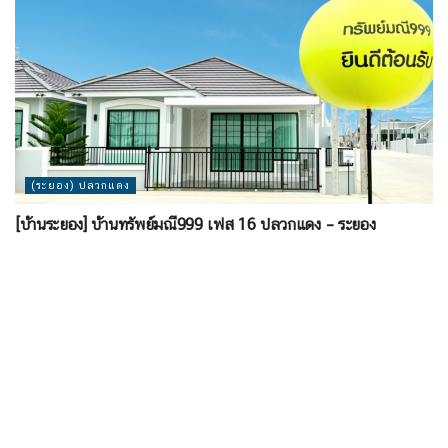
(ระยอง) ปลวกแดง
[บ้านระยอง] บ้านทรัพย์มณี999 เฟส 16 ปลวกแดง – ระยอง