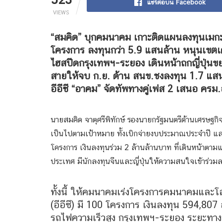
แชร์ต่อบน Facebook
VIEWS
“สมคิด” บุกคมนาคม เกาะติดแผนลงทุนเมกะโป
โครงการ ลงทุนกว่า 5.9 แสนล้าน หนุนเขตเ
ไฮสปีดกรุงเทพฯ-ระยอง เดินหน้าถกญี่ปุ่นขยา
สายให้จบ ก.ย. ด้าน สนข.ชงลงทุน 1.7 แสนล้
อีอีซี “อาคม” จัดทัพทางคู่เฟส 2 เสนอ ครม.
นายสมคิด จาตุศรีพิทักษ์ รองนายกรัฐมนตรีด้านเศรษฐ
เป็นไปตามเป้าหมาย ทั้งเบิกจ่ายงบประมาณประจำปี แ
โครงการ เงินลงทุนร่วม 2 ล้านล้านบาท ที่เดินหน้าตา
ประเทศ มีนักลงทุนจีนและญี่ปุ่นให้ความสนใจเข้าร่ว
ทั้งนี้ ให้คมนาคมเร่งโครงการคมนาคมและโล
(อีอีซี) มี 100 โครงการ เงินลงทุน 594,807 
รถไฟความเร็วสูง กรุงเทพฯ-ระยอง ระยะทาง