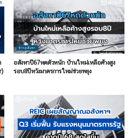
ข่าวอสังหา
ำ
อสังหาปี67หดตัวหนัก บ้านใหม่เหลือค้างสูง
r)
รอบ8ปีหวังมาตรการใหม่ช่วยพยุง