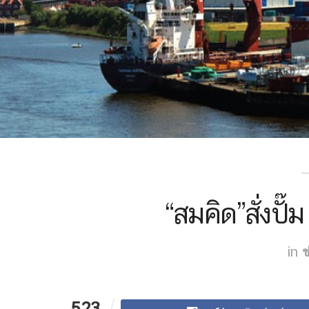
“สมคิด”สั่งปั๊
in
ข
523