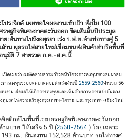
บอกต่อทาง Line
รเจ็กต์ เผยพอใจผลงานเข้าเป้า สั่งปั๊ม 100
ศรษฐกิจพิเศษภาคตะวันออก ขีดเส้นสิ้นปีประมูล
ยเส้นทางไปถึงอยุธยา เร่ง ร.ฟ.ท.ล้างท่อทางคู่ 5
าน ผุดรถไฟสายใหม่เชื่อมขนส่งสินค้าท่าเรือพื้นที่
อนุมัติ 7 สายรวด ก.ค.-ส.ค.นี้
กิจ เปิดเผยว่า ผลติดตามความก้าวหน้าโครงการลงทุนของคมนาคม
ละการลงทุนระบบคมนาคมขนส่งเร่งด่วนปี
2559-2560
จำนวน 56
มแผนงาน ส่งผลให้เกิดการลงทุนและเพิ่มศักยภาพการแข่งขันของ
มลงทุนรถไฟความเร็วสูงกรุงเทพฯ-โคราช และกรุงเทพฯ-เชียงใหม่
จิสติกส์ในพื้นที่เขตเศรษฐกิจพิเศษภาคตะวันออก
ล้านบาท ให้เสร็จ 5 ปี (
2560-2564
) โดยเฉพาะ
 193 กม. เงินลงทุน 152,528 ล้านบาท รถไฟทางคู่