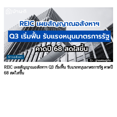
ข่าวอสังหา
REIC เผยสัญญาณอสังหาฯ Q3 เริ่มฟื้น รับแรงหนุนมาตรการรัฐ คาดปี
68 สดใสขึ้น