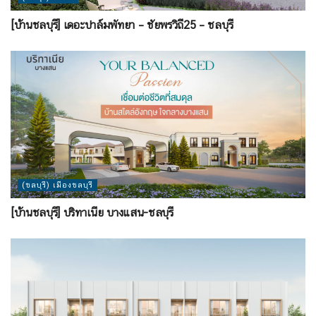
[บ้านชลบุรี] เดอะปาล์มพัทยา – ชัยพรวิถี25 – ชลบุรี
(ชลบุรี) เมืองชลบุรี
[บ้านชลบุรี] บริทาเนีย บางแสน-ชลบุรี