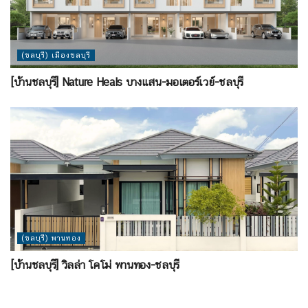
(ชลบุรี) เมืองชลบุรี
[บ้านชลบุรี] Nature Heals บางแสน-มอเตอร์เวย์-ชลบุรี
(ชลบุรี) พานทอง
[บ้านชลบุรี] วิลล่า โคโม่ พานทอง-ชลบุรี