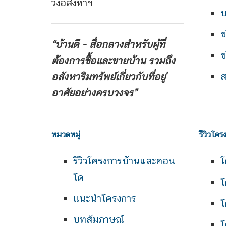
วงอสังหาฯ
บ
ข
“บ้านดี - สื่อกลางสำหรับผู้ที่
ข
ต้องการซื้อและขายบ้าน
รวมถึง
ส
อสังหาริมทรัพย์เกี่ยวกับที่อยู่
อาศัยอย่างครบวงจร”
หมวดหมู่
รีวิวโคร
รีวิวโครงการบ้านและคอน
โ
โด
โ
แนะนำโครงการ
โ
บทสัมภาษณ์
โ