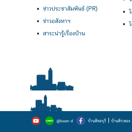
ข่าวประชาสัมพันธ์ (PR)
โ
ข่าวอสังหาฯ
โ
สาระน่ารู้เรื่องบ้าน
|
@baan-d
บ้านดีชลบุรี
บ้านดีระยอง