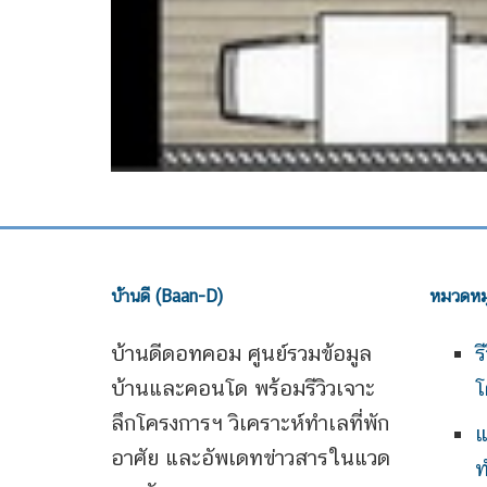
บ้านดี (Baan-D)
หมวดหมู
บ้านดีดอทคอม ศูนย์รวมข้อมูล
ร
บ้านและคอนโด พร้อมรีวิวเจาะ
โ
ลึกโครงการฯ วิเคราะห์ทำเลที่พัก
แ
อาศัย และอัพเดทข่าวสารในแวด
ท