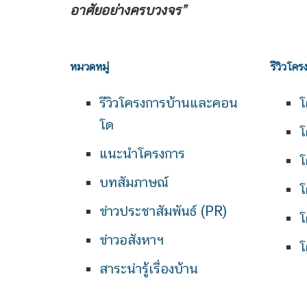
อาศัยอย่างครบวงจร”
หมวดหมู่
รีวิวโคร
รีวิวโครงการบ้านและคอน
โ
โด
โ
แนะนำโครงการ
โ
บทสัมภาษณ์
โ
ข่าวประชาสัมพันธ์ (PR)
โ
ข่าวอสังหาฯ
โ
สาระน่ารู้เรื่องบ้าน