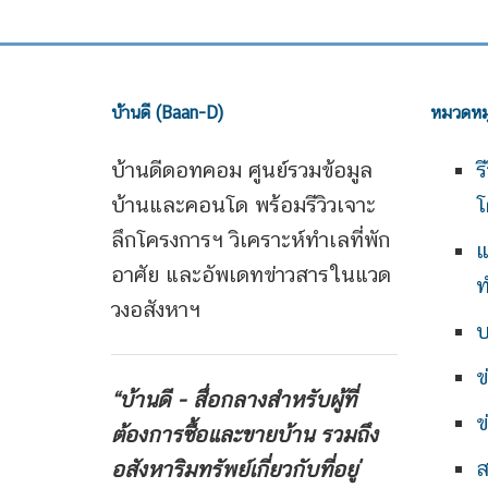
บ้านดี (Baan-D)
หมวดหมู
บ้านดีดอทคอม ศูนย์รวมข้อมูล
ร
บ้านและคอนโด พร้อมรีวิวเจาะ
โ
ลึกโครงการฯ วิเคราะห์ทำเลที่พัก
แ
อาศัย และอัพเดทข่าวสารในแวด
ท
วงอสังหาฯ
บ
ข
“บ้านดี - สื่อกลางสำหรับผู้ที่
ข
ต้องการซื้อและขายบ้าน
รวมถึง
ส
อสังหาริมทรัพย์เกี่ยวกับที่อยู่