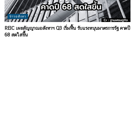
ข่าวอสังหา
REIC เผยสัญญาณอสังหาฯ Q3 เริ่มฟื้น รับแรงหนุนมาตรการรัฐ คาดปี
68 สดใสขึ้น