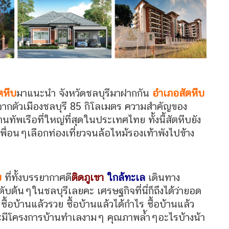
ตหีบ
มาแนะนำ จังหวัดชลบุรีมาฝากกัน
อำเภอสัตหีบ
างจากตัวเมืองชลบุรี 85 กิโลเมตร ความสำคัญของ
ทัพเรือที่ใหญ่ที่สุดในประเทศไทย ทั้งนี้สัตหีบยัง
นๆเลือกท่องเที่ยวจนล้อไหม้รองเท้าพังไปข้าง
บ
ที่ทั้งบรรยากาศดี
ติดภูเขา
ใกล้ทะเล
เดินทาง
ับต้นๆในชลบุรีเลยคะ เศรษฐกิจที่นี่ก็ถึงได้ว่ายอด
้อบ้านแล้วรวย ซื้อบ้านแล้วได้กำไร ซื้อบ้านแล้ว
บจะมีโครงการบ้านทำเลงามๆ คุณภาพล้ำๆอะไรบ้างน้า