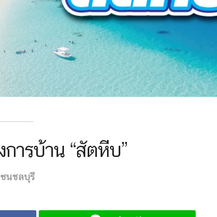
การบ้าน “สัตหีบ”
ซนชลบุรี