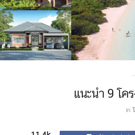
แนะนำ 9 โครง
in
โ
11.4k