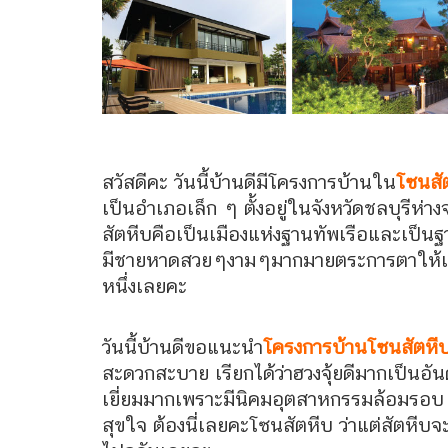
สวัสดีคะ วันนี้บ้านดีมีโครงการบ้านใน
โซนสั
เป็นอำเภอเล็ก ๆ ตั้งอยู่ในจังหวัดชลบุรีห่
สัตหีบคือเป็นเมืองแห่งฐานทัพเรือและเป็นฐาน
มีชายหาดสวยๆงามๆมากมายตระการตาให้เพื่อ
หนึ่งเลยคะ
วันนี้บ้านดีขอแนะนำ
โครงการบ้านโซนสัตหี
สะดวกสะบาย เรียกได้ว่าฮวงจุ้ยดีมากเป็นอันด
เยี่ยมมากเพราะมีนิคมอุตสาหกรรมล้อมรอบ ซื
สุขใจ ต้องนี่เลยคะโซนสัตหีบ ว่าแต่สัตหี