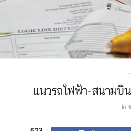
แนวรถไฟฟ้า-สนามบินอ
in
ข
523