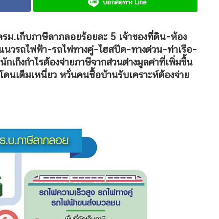
บอกต่อทาง Line
ครม.เก็บภาษีลาภลอยร้อยละ 5 เจ้าของที่ดิน-ห้อง
กแนวรถไฟฟ้า-รถไฟทางคู่-ไฮสปีด-ทางด่วน-ท่าเรือ-
็งกำไรต้องจ่ายภาษีจากส่วนต่างมูลค่าที่เพิ่มขึ้น
เต็มเหนี่ยว หวั่นคนซื้อบ้านรับเคราะห์ต้องจ่าย