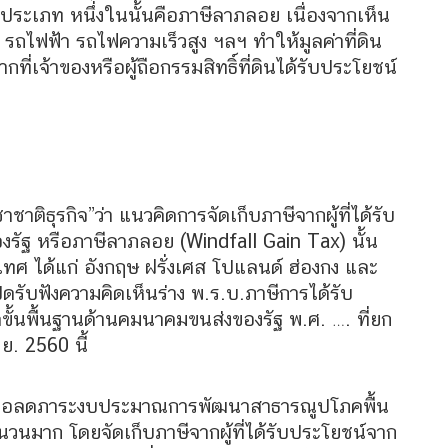
ระเภท หนึ่งในนั้นคือภาษีลาภลอย เนื่องจากเห็น
ิ รถไฟฟ้า รถไฟความเร็วสูง ฯลฯ ทำให้มูลค่าที่ดิน
ากที่เจ้าของหรือผู้ถือกรรมสิทธิ์ที่ดินได้รับประโยชน์
ติธุรกิจ”ว่า แนวคิดการจัดเก็บภาษีจากผู้ที่ได้รับ
รัฐ หรือภาษีลาภลอย (Windfall Gain Tax) นั้น
ทศ ได้แก่ อังกฤษ ฝรั่งเศส โปแลนด์ ฮ่องกง และ
ิดรับฟังความคิดเห็นร่าง พ.ร.บ.ภาษีการได้รับ
นพื้นฐานด้านคมนาคมขนส่งของรัฐ พ.ศ. …. ที่ยก
.ย. 2560 นี้
้ เพื่อลดภาระงบประมาณการพัฒนาสาธารณูปโภคพื้น
วนมาก โดยจัดเก็บภาษีจากผู้ที่ได้รับประโยชน์จาก