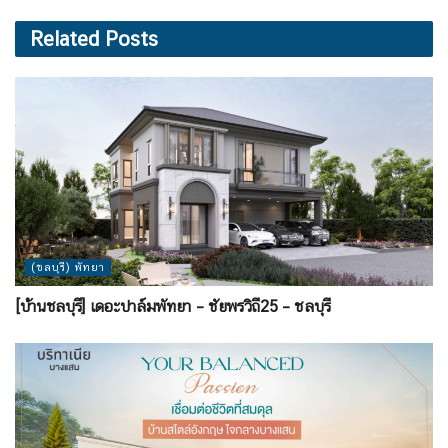
Related
Posts
(ชลบุรี) พัทยา
[บ้านชลบุรี] เดอะปาล์มพัทยา – ชัยพรวิถี25 – ชลบุรี