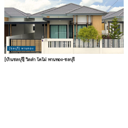
(ชลบุรี) พานทอง
[บ้านชลบุรี] วิลล่า โคโม่ พานทอง-ชลบุรี