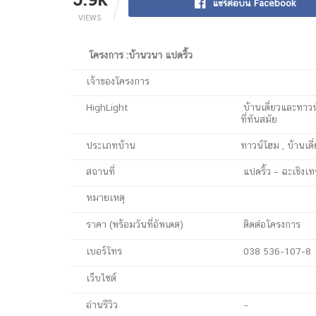
แชร์ต่อบน Facebook
VIEWS
โครงการ :บ้านวนา แปดริ้ว
เจ้าของโครงการ
HighLight
บ้านเดี่ยวและทาวน์
ที่ทันสมัย
ประเภทบ้าน
ทาวน์โฮม , บ้านเดี
สถานที่
แปดริ้ว – ฉะเชิงเ
หมายเหตุ
ราคา (พร้อมวันที่อัพเดต)
ติดต่่อโครงการ
เบอร์โทร
038 536-107-8
เว็บไซต์
อ่านรีวิว
–