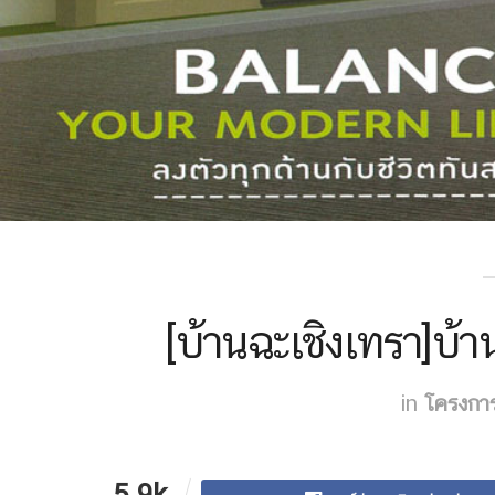
[บ้านฉะเชิงเทรา]บ้า
in
โครงการ
5.9k