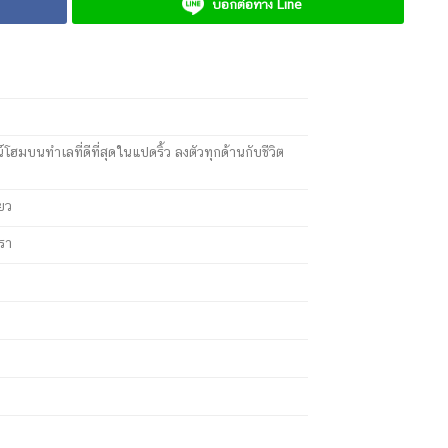
บอกต่อทาง Line
โฮมบนทำเลที่ดีที่สุดในแปดริ้ว ลงตัวทุกด้านกับชีวิต
่ยว
ทรา