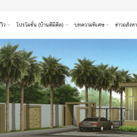
ีวิว
โปรโมชั่น (บ้านดีมีดีล)
บทความพิเศษ
ข่าวอสังหา