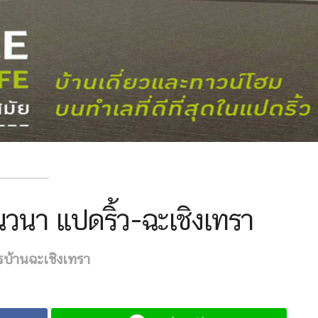
นวนา แปดริ้ว-ฉะเชิงเทรา
บ้านฉะเชิงเทรา