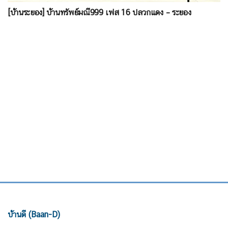
[บ้านระยอง] บ้านทรัพย์มณี999 เฟส 16 ปลวกแดง – ระยอง
บ้านดี (Baan-D)