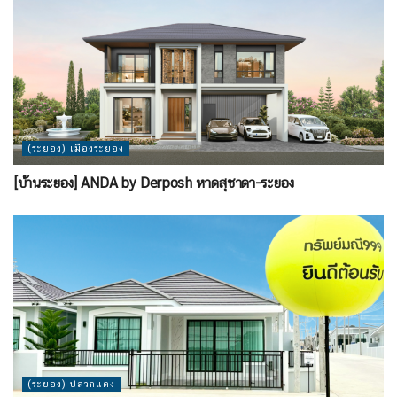
(ระยอง) เมืองระยอง
[บ้านระยอง] ANDA by Derposh หาดสุชาดา-ระยอง
(ระยอง) ปลวกแดง