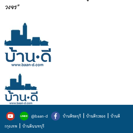
วงจร”
|
|
@baan-d
บ้านดีชลบุรี
บ้านดีระยอง
บ้านดี
|
กรุงเทพ
บ้านดีนนทบุรี