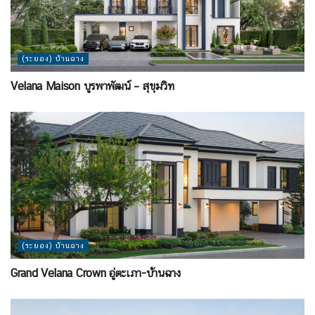
(ระยอง) บ้านฉาง
Velana Maison บูรพาพัฒน์ – สุขุมวิท
(ระยอง) บ้านฉาง
Grand Velana Crown อู่ตะเภา-บ้านฉาง