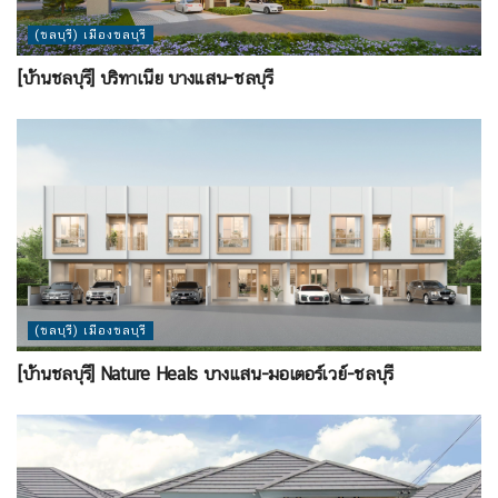
(ชลบุรี) เมืองชลบุรี
[บ้านชลบุรี] บริทาเนีย บางแสน-ชลบุรี
(ชลบุรี) เมืองชลบุรี
[บ้านชลบุรี] Nature Heals บางแสน-มอเตอร์เวย์-ชลบุรี