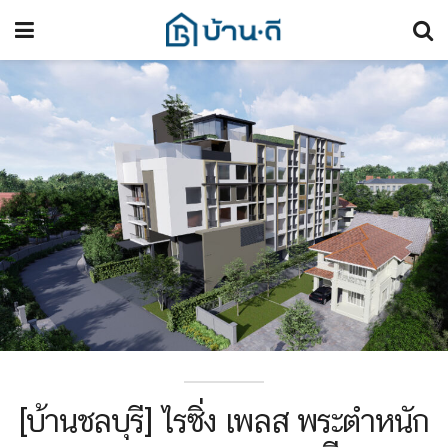
[บ้านชลบุรี] ไรซิ่ง เพลส พระตำหนัก