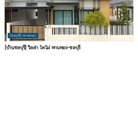
(ชลบุรี) พานทอง
[บ้านชลบุรี] วิลล่า โคโม่ พานทอง-ชลบุรี