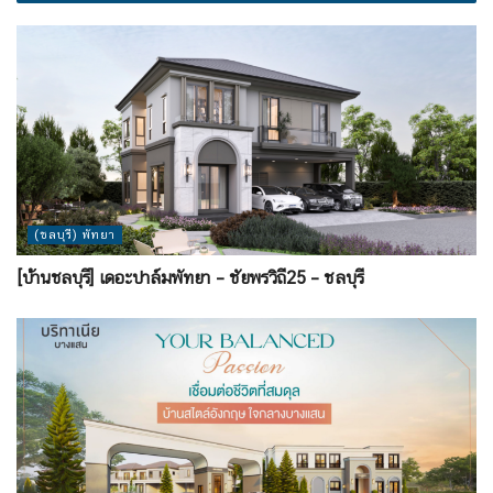
(ชลบุรี) พัทยา
[บ้านชลบุรี] เดอะปาล์มพัทยา – ชัยพรวิถี25 – ชลบุรี