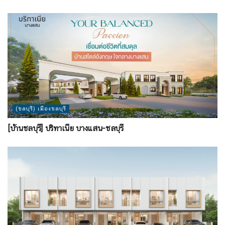
(ชลบุรี) เมืองชลบุรี
[บ้านชลบุรี] บริทาเนีย บางแสน-ชลบุรี