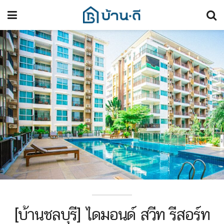
[บ้านชลบุรี] ไดมอนด์ สวีท รีสอร์ท