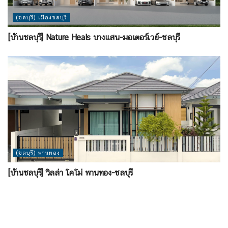
(ชลบุรี) เมืองชลบุรี
[บ้านชลบุรี] Nature Heals บางแสน-มอเตอร์เวย์-ชลบุรี
(ชลบุรี) พานทอง
[บ้านชลบุรี] วิลล่า โคโม่ พานทอง-ชลบุรี