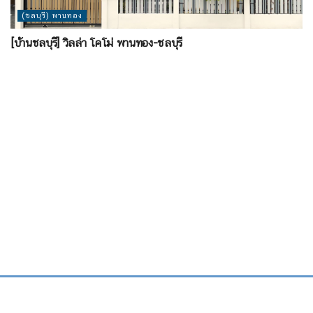
(ชลบุรี) พานทอง
[บ้านชลบุรี] วิลล่า โคโม่ พานทอง-ชลบุรี