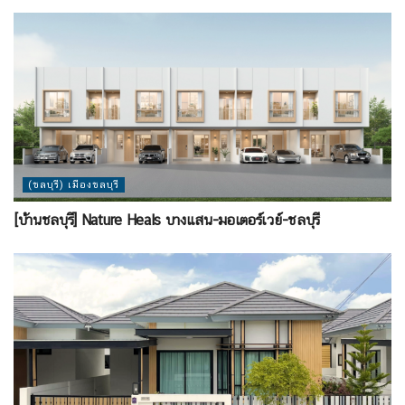
(ชลบุรี) เมืองชลบุรี
[บ้านชลบุรี] Nature Heals บางแสน-มอเตอร์เวย์-ชลบุรี