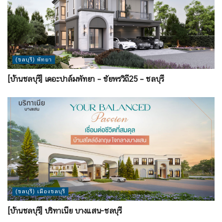
(ชลบุรี) พัทยา
[บ้านชลบุรี] เดอะปาล์มพัทยา – ชัยพรวิถี25 – ชลบุรี
(ชลบุรี) เมืองชลบุรี
[บ้านชลบุรี] บริทาเนีย บางแสน-ชลบุรี