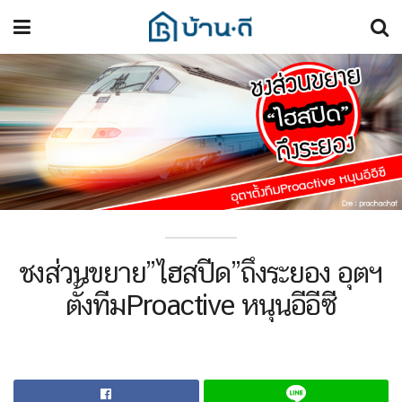
ชงส่วนขยาย”ไฮสปีด”ถึงระยอง อุตฯ
ตั้งทีมProactive หนุนอีอีซี