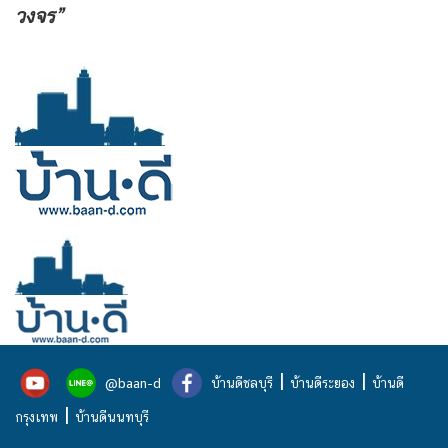
วงจร”
|
|
@baan-d
บ้านดีชลบุรี
บ้านดีระยอง
บ้านดี
|
กรุงเทพ
บ้านดีนนทบุรี