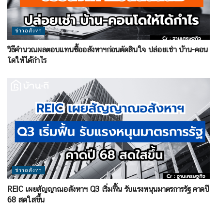
ข่าวอสังหา
วิธีคำนวณผลตอบแทนซื้ออสังหาฯก่อนตัดสินใจ ปล่อยเช่า บ้าน-คอน
โดให้ได้กำไร
ข่าวอสังหา
REIC เผยสัญญาณอสังหาฯ Q3 เริ่มฟื้น รับแรงหนุนมาตรการรัฐ คาดปี
68 สดใสขึ้น