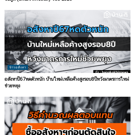
ข่าวอสังหา
อสังหาปี67หดตัวหนัก บ้านใหม่เหลือค้างสูงรอบ8ปีหวังมาตรการใหม่
ช่วยพยุง