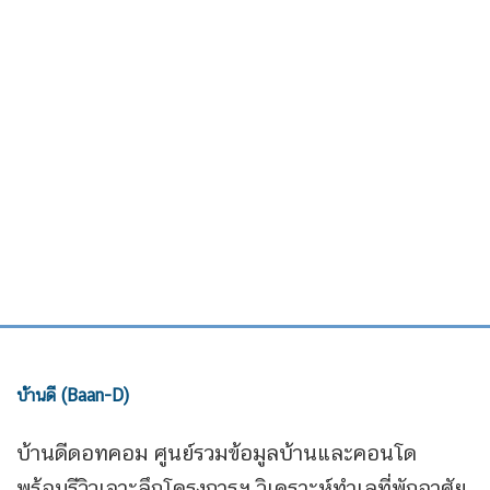
บ้านดี (Baan-D)
บ้านดีดอทคอม ศูนย์รวมข้อมูลบ้านและคอนโด
พร้อมรีวิวเจาะลึกโครงการฯ วิเคราะห์ทำเลที่พักอาศัย