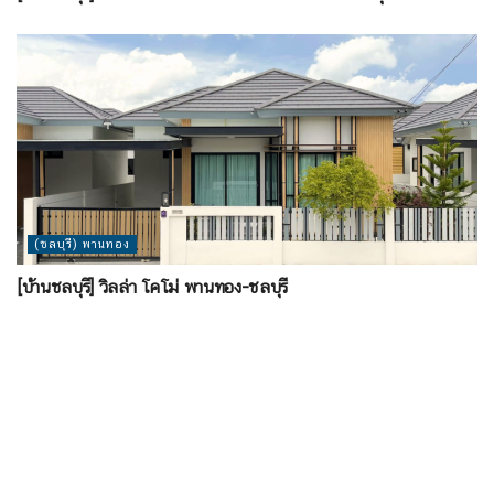
(ชลบุรี) พานทอง
[บ้านชลบุรี] วิลล่า โคโม่ พานทอง-ชลบุรี