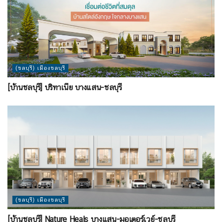
(ชลบุรี) เมืองชลบุรี
[บ้านชลบุรี] บริทาเนีย บางแสน-ชลบุรี
(ชลบุรี) เมืองชลบุรี
[บ้านชลบุรี] Nature Heals บางแสน-มอเตอร์เวย์-ชลบุรี