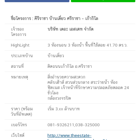
ชื่อโครงการ : คีรีราชา บ้านเดี่ยว
ศรีราชา – เก้ากิโล
เจ้าของ
บริษัท เดอะ เอสเตท จำกัด
โครงการ
HighLight
3 ห้องนอน 3 ห้องน้ำ พื้นที่ใช้สอย 41.70 ตร.ว.
ประเภทบ้าน
บ้านเดี่ยว
สถานที่
ติดถนนเก้ากิโล อ.ศรีราชา
หมายเหตุ
สิ่งอำนวยความสะดวก
คลับเฮ้าส์ สวนส่วนกลาง สระว่ายน้ำ ห้อง
ฟิตเนส เจ้าหน้าที่รักษาความปลอดภัยตลอด 24
ชั่วโมง
กล้องวงจรปิด
ราคา (พร้อม
เริ่ม 3.xx ล้านบาท
วันที่อัพเดต)
เบอร์โทร
081-9326211,038-325000
เว็บไซต์
http://www.theestate-